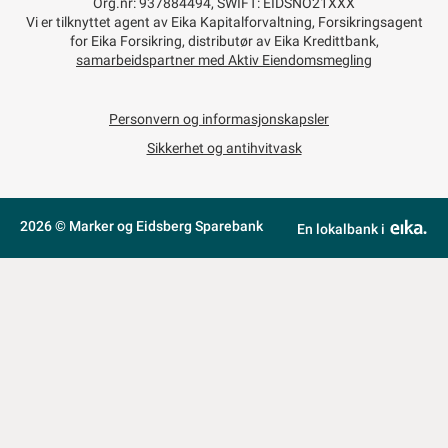
Org.nr: 937884494, SWIFT: EIDSNO21XXX
Vi er tilknyttet agent av Eika Kapitalforvaltning, Forsikringsagent
for Eika Forsikring, distributør av Eika Kredittbank,
samarbeidspartner med Aktiv Eiendomsmegling
Personvern og informasjonskapsler
Sikkerhet og antihvitvask
2026 © Marker og Eidsberg Sparebank
En lokalbank i