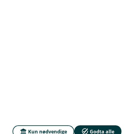
Om oss
Ledige stillinger
Priser
Sammenlign våre priser med andre selskaper på
Finansportalen.no
Våre priser
Personvern og informasjonskapsler
Sikkerhet og antihvitvask
Kun nødvendige
Godta alle