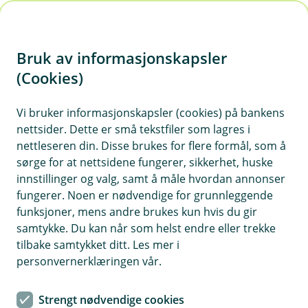
H
o
Bruk av informasjonskapsler
p
p
(Cookies)
i
Vi bruker informasjonskapsler (cookies) på bankens
nettsider. Dette er små tekstfiler som lagres i
n
nettleseren din. Disse brukes for flere formål, som å
n
sørge for at nettsidene fungerer, sikkerhet, huske
h
innstillinger og valg, samt å måle hvordan annonser
o
fungerer. Noen er nødvendige for grunnleggende
funksjoner, mens andre brukes kun hvis du gir
d
samtykke. Du kan når som helst endre eller trekke
e
tilbake samtykket ditt. Les mer i
t
personvernerklæringen vår.
Apple Pay
Strengt nødvendige cookies