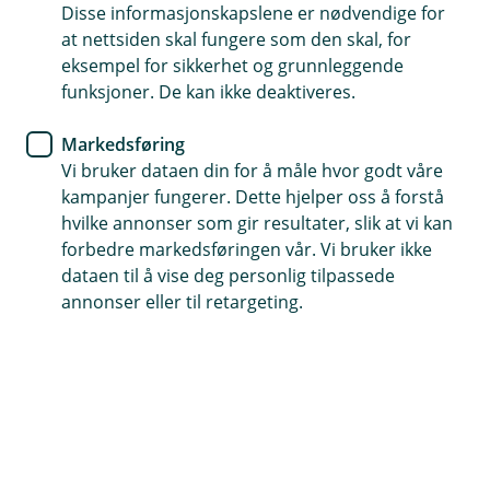
Disse informasjonskapslene er nødvendige for
Med Apple Pay kan du betale med kortet ditt rett fra
at nettsiden skal fungere som den skal, for
iPhone eller Apple Watch
eksempel for sikkerhet og grunnleggende
funksjoner. De kan ikke deaktiveres.
(
Legg til kort i mobilbanken
E
Markedsføring
k
Vi bruker dataen din for å måle hvor godt våre
s
kampanjer fungerer. Dette hjelper oss å forstå
t
hvilke annonser som gir resultater, slik at vi kan
e
r
forbedre markedsføringen vår. Vi bruker ikke
n
dataen til å vise deg personlig tilpassede
Enkelt
l
annonser eller til retargeting.
e
Bare legg igjen lommeboken din hjemme. Med
n
Apple Pay kan du betale med kortet ditt rett fra
k
iPhone eller Apple Watch.
e
,
å
p
n
e