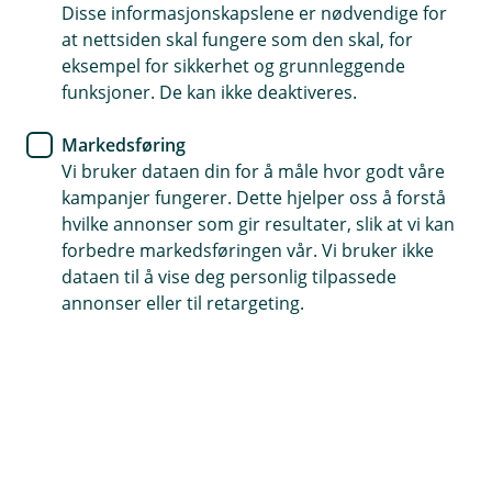
Disse informasjonskapslene er nødvendige for
Vi ønsker å gi deg relevant informasjon tilpasset dine
at nettsiden skal fungere som den skal, for
behov. Med ditt samtykke kan vi sende deg
eksempel for sikkerhet og grunnleggende
tilpassede råd og tilbud via e-post eller SMS,
funksjoner. De kan ikke deaktiveres.
samt invitasjoner til kundearrangementer.
Markedsføring
Vi bruker dataen din for å måle hvor godt våre
Tilpass mine samtykker (krever BankID)
kampanjer fungerer. Dette hjelper oss å forstå
hvilke annonser som gir resultater, slik at vi kan
forbedre markedsføringen vår. Vi bruker ikke
To enkle valg
dataen til å vise deg personlig tilpassede
Vi har to typer samtykker som lar deg velge hvordan
annonser eller til retargeting.
du vil motta informasjon fra oss:
Si ja til tilpasset kunderådgivning
Si ja til e-post og SMS
Du kan når som helst endre eller trekke tilbake