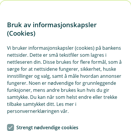
H
o
Bruk av informasjonskapsler
p
p
(Cookies)
i
Vi bruker informasjonskapsler (cookies) på bankens
nettsider. Dette er små tekstfiler som lagres i
n
nettleseren din. Disse brukes for flere formål, som å
n
sørge for at nettsidene fungerer, sikkerhet, huske
h
innstillinger og valg, samt å måle hvordan annonser
o
fungerer. Noen er nødvendige for grunnleggende
funksjoner, mens andre brukes kun hvis du gir
d
samtykke. Du kan når som helst endre eller trekke
e
tilbake samtykket ditt. Les mer i
t
personvernerklæringen vår.
Dine samtykker - du bestemmer
Strengt nødvendige cookies