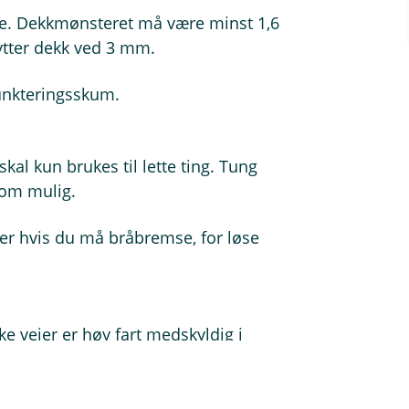
ene. Dekkmønsteret må være minst 1,6
tter dekk ved 3 mm.
punkteringsskum.
kal kun brukes til lette ting. Tung
som mulig.
ger hvis du må bråbremse, for løse
e veier er høy fart medskyldig i
ferie - det er helt unødvendig å