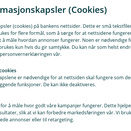
et når du planlegger turen. Da får du
rmasjonskapsler (Cookies)
sler (cookies) på bankens nettsider. Dette er små tekstfile
ukes for flere formål, som å sørge for at nettsidene fungerer
n i baksetet. Planlegg turen slik at
samt å måle hvordan annonser fungerer. Noen er nødvendige 
stoff og spill er sikre vinnere. Eller
rukes kun hvis du gir samtykke. Du kan når som helst endre 
lien kan kose seg med?
i personvernerklæringen vår.
cookies
ter bilen. Om du må legge igjen
pslene er nødvendige for at nettsiden skal fungere som den
lukket og låst hanskerom eller separat
ggende funksjoner. De kan ikke deaktiveres.
 for å måle hvor godt våre kampanjer fungerer. Dette hjelper
ltater, slik at vi kan forbedre markedsføringen vår. Vi bruke
nn- og utland. Hvis du trenger
ede annonser eller til retargeting.
88, så hjelper vi deg videre.