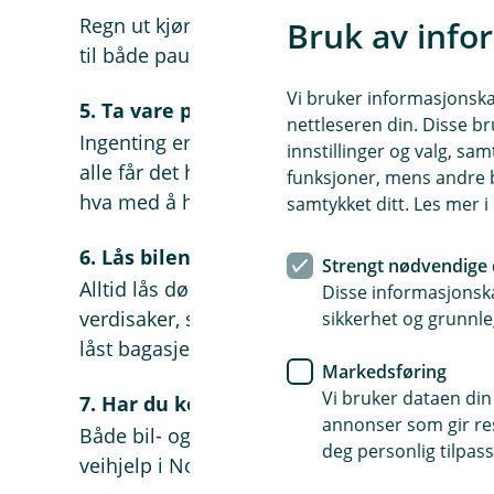
Regn ut kjøretiden med en realistisk hastigh
Bruk av info
til både pauser og uforutsette trafikkforhold.
Vi bruker informasjonskap
5. Ta vare på barna
nettleseren din. Disse br
Ingenting er mer stressende enn skrikende bar
innstillinger og valg, 
alle får det hyggelig. Drikkevarer, snacks, lese
funksjoner, mens andre b
hva med å høre på en lydbok som hele fami
samtykket ditt. Les mer 
6. Lås bilen når du forlater den
Strengt nødvendige 
Alltid lås dører og bagasjerom hvis du forla
Disse informasjonska
verdisaker, så husk å sikre at de ligger i et 
sikkerhet og grunnle
låst bagasjerom.
Markedsføring
Vi bruker dataen din
7. Har du kontroll på forsikringene?
annonser som gir resu
Både bil- og reiseforsikringen dekker deg i i
deg personlig tilpass
veihjelp i Norge, ring oss på telefon 62 51 83 