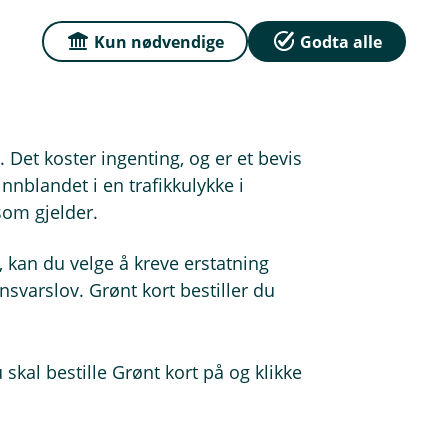
ntakter du samarbeidspartneren vår
Kun nødvendige
Godta alle
is du lagrer numrene nå, så slipper
t. Det koster ingenting, og er et bevis
innblandet i en trafikkulykke i
som gjelder.
, kan du velge å kreve erstatning
nsvarslov. Grønt kort bestiller du
skal bestille Grønt kort på og klikke