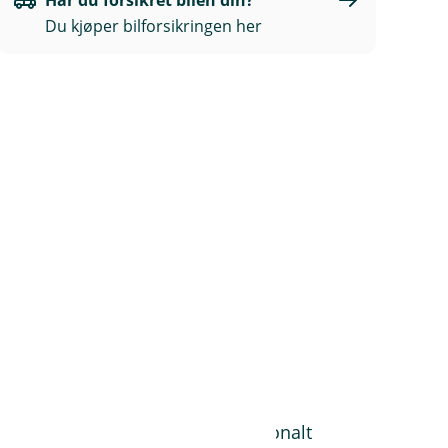
Har du forsikret bilen din?
Du kjøper bilforsikringen her
Husk grønt kort
Grønt kort er et internasjonalt