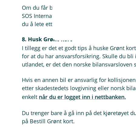
Om du får behov for veihjelp i utlandet, ko
SOS International på telefon 22 22 77 06. Hv
du å lete etter dem når det gjelder.
8. Husk Grønt kort
I tillegg er det et godt tips å huske Grønt kor
for at du har ansvarsforsikring. Skulle du bli 
utlandet, er det den norske bilansvarsloven 
Hvis en annen bil er ansvarlig for kollisjonen
etter skadestedets lovgivning eller norsk bila
enkelt
når du er logget inn i nettbanken.
Du trenger bare å gå inn på det kjøretøyet du 
på Bestill Grønt kort.