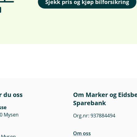
Sjekk pris og kjøp bilforsikring
r du oss
Om Marker og Eidsb
Sparebank
sse
50 Mysen
Org.nr: 937884494
Om oss
1 Mysen