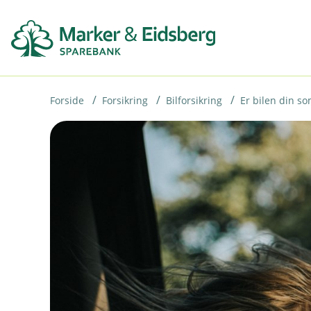
H
o
p
p
i
Forside
Forsikring
Bilforsikring
Er bilen din s
n
n
h
o
d
e
t