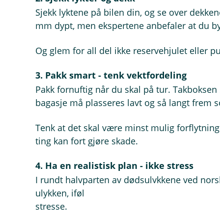
Sjekk lyktene på bilen din, og se over dekk
mm dypt, men ekspertene anbefaler at du by
Og glem for all del ikke reservehjulet eller 
3. Pakk smart - tenk vektfordeling
Pakk fornuftig når du skal på tur. Takboksen s
bagasje må plasseres lavt og så langt frem 
Tenk at det skal være minst mulig forflytnin
ting kan fort gjøre skade.
4. Ha en realistisk plan - ikke stress
I rundt halvparten av dødsulykkene ved norsk
ulykken, ifølge Trygg Trafikk. Husk at du har 
stresse.