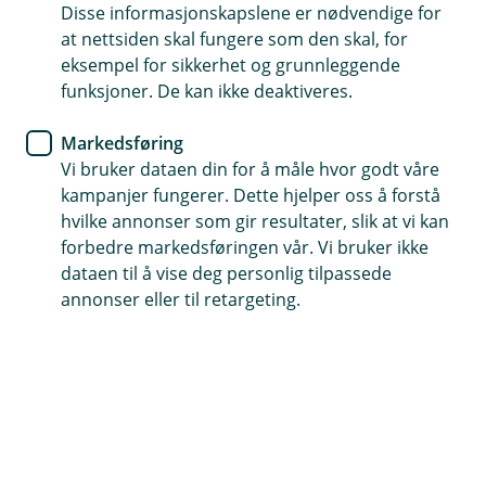
Disse informasjonskapslene er nødvendige for
at nettsiden skal fungere som den skal, for
Hvis du er misfornøyd med noe tilknyttet
eksempel for sikkerhet og grunnleggende
forsikringsforholdet ditt kan du benytte deg av
funksjoner. De kan ikke deaktiveres.
klageordningen på forsikringsselskapet vårt Fremtind
sin nettside.
Markedsføring
Vi bruker dataen din for å måle hvor godt våre
Her finner du mer informasjon om klageordningen.
kampanjer fungerer. Dette hjelper oss å forstå
hvilke annonser som gir resultater, slik at vi kan
forbedre markedsføringen vår. Vi bruker ikke
dataen til å vise deg personlig tilpassede
Fremtind Klageservice
annonser eller til retargeting.
Les mer om klageordningen på Fremtind
sine sider