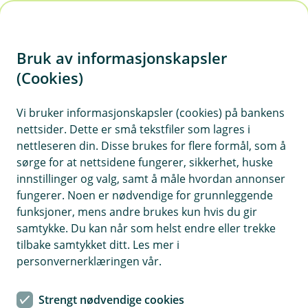
H
o
Bruk av informasjonskapsler
p
p
(Cookies)
Klageordning
i
Vi bruker informasjonskapsler (cookies) på bankens
Du har klagerett etter skadeoppgjør hvis du ikke
nettsider. Dette er små tekstfiler som lagres i
n
er fornøyd med hvordan vi har behandlet saken
nettleseren din. Disse brukes for flere formål, som å
n
din
sørge for at nettsidene fungerer, sikkerhet, huske
h
innstillinger og valg, samt å måle hvordan annonser
o
fungerer. Noen er nødvendige for grunnleggende
funksjoner, mens andre brukes kun hvis du gir
d
Fremtind Klageservice
samtykke. Du kan når som helst endre eller trekke
e
tilbake samtykket ditt. Les mer i
t
Du kan klage direkte til Fremtind Klageservice,
personvernerklæringen vår.
kreve nemndbehandling ved Finansklagenemnda
eller anlegge sak ved de alminnelige domstoler.
Strengt nødvendige cookies