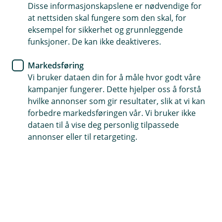
Disse informasjonskapslene er nødvendige for
Reiseforsikring
at nettsiden skal fungere som den skal, for
eksempel for sikkerhet og grunnleggende
Været skaper forsinkelser - her
funksjoner. De kan ikke deaktiveres.
er svar på det du lurer på
Markedsføring
Vi bruker dataen din for å måle hvor godt våre
Nå er det mye vær! Her får du svar på de
kampanjer fungerer. Dette hjelper oss å forstå
vanligste spørsmålene vi får ved slike hendelser.
hvilke annonser som gir resultater, slik at vi kan
forbedre markedsføringen vår. Vi bruker ikke
Forsinket fly/offentlig transport
dataen til å vise deg personlig tilpassede
Hvis flyet eller annen offentlig transport ikke går til
annonser eller til retargeting.
planlagt tid, kan du få erstattet rimelige og nødvendige
ekstrautgifter til reise og overnatting. Forsinkelsen må
skyldes værforhold, teknisk feil, trafikkuhell eller annen
plutselig og uforutsett hendelse som fører til
ekstraordinære trafikkforhold.
Forsikringen kan dekke reiseutgifter hvis