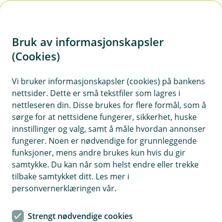
H
o
Bruk av informasjonskapsler
p
p
(Cookies)
i
Vi bruker informasjonskapsler (cookies) på bankens
nettsider. Dette er små tekstfiler som lagres i
n
nettleseren din. Disse brukes for flere formål, som å
n
sørge for at nettsidene fungerer, sikkerhet, huske
h
innstillinger og valg, samt å måle hvordan annonser
o
fungerer. Noen er nødvendige for grunnleggende
funksjoner, mens andre brukes kun hvis du gir
d
samtykke. Du kan når som helst endre eller trekke
e
tilbake samtykket ditt. Les mer i
t
personvernerklæringen vår.
Det er lurt å ha oversikt over rettighetene sine når været
rammer turen din.
Strengt nødvendige cookies