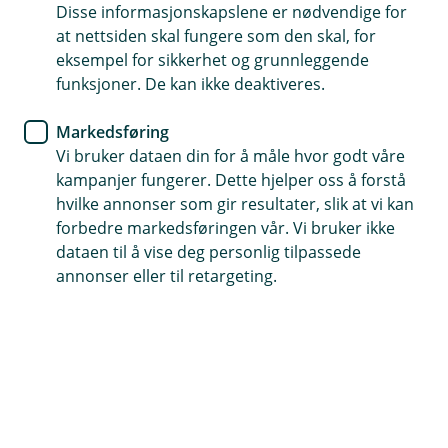
Disse informasjonskapslene er nødvendige for
p
L
n
u
at nettsiden skal fungere som den skal, for
Du kan kjøpe forsikringen fra katten er 5 uker til
e
k
eksempel for sikkerhet og grunnleggende
Hvor gjelder forsikringen?
den er 6 år. Du kan kjøpe forsikringen frem til
Å
/
k
funksjoner. De kan ikke deaktiveres.
den er 9 år hvis forsikringen overføres fra et
p
L
n
u
Katteforsikringen gjelder i hele Europa.
annet forsikringsselskap.
e
k
Markedsføring
/
k
Vi bruker dataen din for å måle hvor godt våre
L
u
kampanjer fungerer. Dette hjelper oss å forstå
k
hvilke annonser som gir resultater, slik at vi kan
k
Du får tilgang til den digitale
forbedre markedsføringen vår. Vi bruker ikke
veterinærtjenesten FirstVet
dataen til å vise deg personlig tilpassede
annonser eller til retargeting.
Ta veterinærtimen fra der du og katten din er.
Lær mer om FirstVet