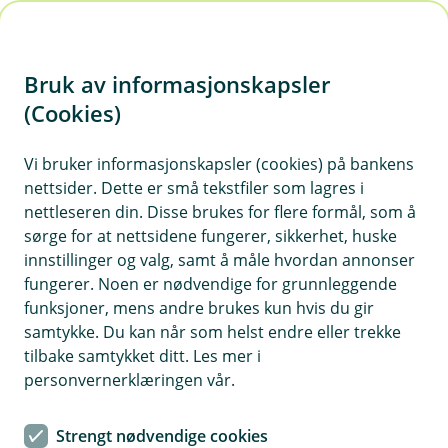
H
o
Bruk av informasjonskapsler
p
p
(Cookies)
Katteforsikring
i
Vi bruker informasjonskapsler (cookies) på bankens
Her finner du våre ofte stilte spørsmål om
nettsider. Dette er små tekstfiler som lagres i
n
katteforsikring.
nettleseren din. Disse brukes for flere formål, som å
n
sørge for at nettsidene fungerer, sikkerhet, huske
h
innstillinger og valg, samt å måle hvordan annonser
o
fungerer. Noen er nødvendige for grunnleggende
Spørsmål og svar om katteforsikring.
funksjoner, mens andre brukes kun hvis du gir
d
samtykke. Du kan når som helst endre eller trekke
e
tilbake samtykket ditt. Les mer i
Hvor mye dekkes av veterinærutgifter?
t
Å
personvernerklæringen vår.
p
n
Veterinærutgifter dekkes med inntil 20 000 kr
e
Strengt nødvendige cookies
Når kan jeg kjøpe katteforsikringen?
per skadetilfelle.
Å
/