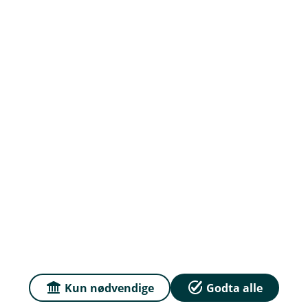
Ledige stillinger
Priser
Sammenlign våre priser med andre selskaper på
Finansportalen.no
Våre priser
Personvern og informasjonskapsler
Sikkerhet og antihvitvask
Kun nødvendige
Godta alle