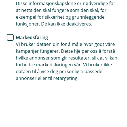
Disse informasjonskapslene er nødvendige for
Her kan du enkelt sjekke status, fullføre din søknad
at nettsiden skal fungere som den skal, for
og signere lånedokumentene.
eksempel for sikkerhet og grunnleggende
funksjoner. De kan ikke deaktiveres.
Markedsføring
Hva har du søkt om?
Vi bruker dataen din for å måle hvor godt våre
kampanjer fungerer. Dette hjelper oss å forstå
Velg produktet du har søkt om for å komme
hvilke annonser som gir resultater, slik at vi kan
videre til søknadsoversikten.
forbedre markedsføringen vår. Vi bruker ikke
dataen til å vise deg personlig tilpassede
annonser eller til retargeting.
Kjøretøylån