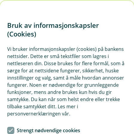
H
o
Bruk av informasjonskapsler
p
p
(Cookies)
i
Vi bruker informasjonskapsler (cookies) på bankens
nettsider. Dette er små tekstfiler som lagres i
n
nettleseren din. Disse brukes for flere formål, som å
n
sørge for at nettsidene fungerer, sikkerhet, huske
h
innstillinger og valg, samt å måle hvordan annonser
o
fungerer. Noen er nødvendige for grunnleggende
funksjoner, mens andre brukes kun hvis du gir
d
samtykke. Du kan når som helst endre eller trekke
e
tilbake samtykket ditt. Les mer i
t
personvernerklæringen vår.
Fullfør din søknad
Strengt nødvendige cookies