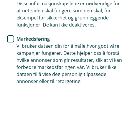
Disse informasjonskapslene er nødvendige for
interne klageordning.
at nettsiden skal fungere som den skal, for
eksempel for sikkerhet og grunnleggende
funksjoner. De kan ikke deaktiveres.
Klageordningen er en intern prosess og må ikke
forveksles med et uavhengig organ som for eksempel
Markedsføring
Finansklagenemnda
.
Vi bruker dataen din for å måle hvor godt våre
kampanjer fungerer. Dette hjelper oss å forstå
Dersom du er misfornøyd med svaret eller
hvilke annonser som gir resultater, slik at vi kan
saksbehandlingen hos oss, kan du alltid bringe saken
forbedre markedsføringen vår. Vi bruker ikke
videre til Finansklagenemnda eller til domstolene.
dataen til å vise deg personlig tilpassede
annonser eller til retargeting.
Klageordning Kredittbanken ASA
Les mer om hvordan du kan klage på
Kredittbankens nettsider.