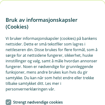
H
o
Bruk av informasjonskapsler
p
p
(Cookies)
Klageordning i Kredittbanken
i
ASA
Vi bruker informasjonskapsler (cookies) på bankens
nettsider. Dette er små tekstfiler som lagres i
n
Gjelder for deg som ønsker bistand i en klage om
nettleseren din. Disse brukes for flere formål, som å
n
sørge for at nettsidene fungerer, sikkerhet, huske
kredittkort, refinansiering eller forbrukslån.
h
innstillinger og valg, samt å måle hvordan annonser
o
fungerer. Noen er nødvendige for grunnleggende
funksjoner, mens andre brukes kun hvis du gir
d
Kundeklager
samtykke. Du kan når som helst endre eller trekke
e
tilbake samtykket ditt. Les mer i
t
Dersom du mener at Kredittbanken har gjort en
personvernerklæringen vår.
feil, eller du er misfornøyd med en avgjørelse vi
har tatt, kan du få saken din vurdert gjennom vår
Strengt nødvendige cookies