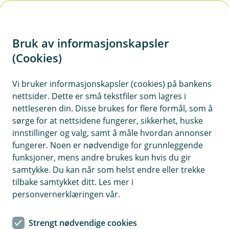
H
o
Bruk av informasjonskapsler
p
p
(Cookies)
i
Vi bruker informasjonskapsler (cookies) på bankens
nettsider. Dette er små tekstfiler som lagres i
n
nettleseren din. Disse brukes for flere formål, som å
n
sørge for at nettsidene fungerer, sikkerhet, huske
h
innstillinger og valg, samt å måle hvordan annonser
o
fungerer. Noen er nødvendige for grunnleggende
funksjoner, mens andre brukes kun hvis du gir
d
samtykke. Du kan når som helst endre eller trekke
e
tilbake samtykket ditt. Les mer i
t
personvernerklæringen vår.
Grønt billån - få finansiering til din
Strengt nødvendige cookies