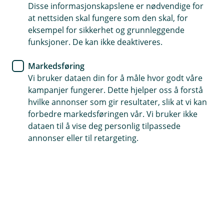
neste nye eller brukte elbil
Disse informasjonskapslene er nødvendige for
at nettsiden skal fungere som den skal, for
eksempel for sikkerhet og grunnleggende
Oppdag våre grønne billån for både nye og brukte
funksjoner. De kan ikke deaktiveres.
elbiler. Med konkurransedyktige renter, lave
etableringsgebyrer og opp til 10 års nedbetalingstid,
Markedsføring
støtter vi dine miljøvennlige valg. Søk nå og få svar
Vi bruker dataen din for å måle hvor godt våre
med en gang!
kampanjer fungerer. Dette hjelper oss å forstå
hvilke annonser som gir resultater, slik at vi kan
Søk om grønt billån
forbedre markedsføringen vår. Vi bruker ikke
dataen til å vise deg personlig tilpassede
annonser eller til retargeting.
Grønt billån - bærekraftig og
økonomisk
Å velge grønt er smart både for miljøet og din
økonomi. Med vårt grønt billån, kan du finansiere
kjøpet av både nye og brukte elbiler. Dra nytte av