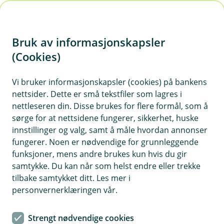
H
o
Bruk av informasjonskapsler
p
p
(Cookies)
i
Vi bruker informasjonskapsler (cookies) på bankens
nettsider. Dette er små tekstfiler som lagres i
n
nettleseren din. Disse brukes for flere formål, som å
n
sørge for at nettsidene fungerer, sikkerhet, huske
h
innstillinger og valg, samt å måle hvordan annonser
o
fungerer. Noen er nødvendige for grunnleggende
funksjoner, mens andre brukes kun hvis du gir
d
samtykke. Du kan når som helst endre eller trekke
e
tilbake samtykket ditt. Les mer i
t
personvernerklæringen vår.
Billån
Strengt nødvendige cookies