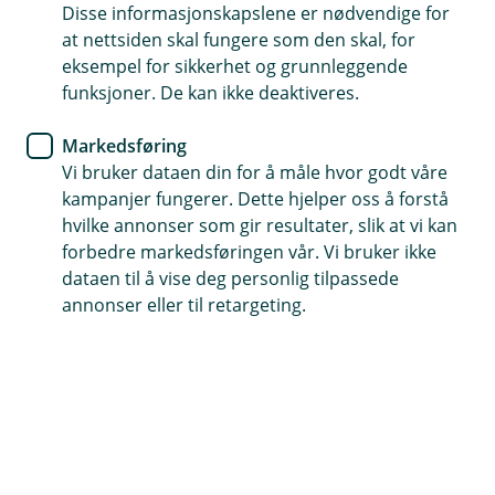
Disse informasjonskapslene er nødvendige for
Livsforandringer kan bety nye
at nettsiden skal fungere som den skal, for
bilbehov – finn ut hvordan du
eksempel for sikkerhet og grunnleggende
funksjoner. De kan ikke deaktiveres.
kan finansiere din neste bil på
en smart måte
Markedsføring
Vi bruker dataen din for å måle hvor godt våre
Står du ved et veiskille i livet og vurderer bilkjøp?
kampanjer fungerer. Dette hjelper oss å forstå
hvilke annonser som gir resultater, slik at vi kan
La oss utforske sammen hvordan du best kan
forbedre markedsføringen vår. Vi bruker ikke
finansiere ditt neste kjøretøy!
dataen til å vise deg personlig tilpassede
annonser eller til retargeting.
Alternativer for finansiering av bilkjøp
Når du skal kjøpe bil har du flere alternativer. Du kan
velge å bruke oppsparte midler, øke boliglånet, eller ta
et billån. Hva som er best for deg, avhenger av din
økonomi og bilvalg. Her er en enkel oversikt over dine
valg: