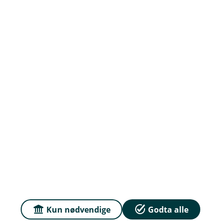
Om oss
Ledige stillinger
Priser
Sammenlign våre priser med andre selskaper på
Finansportalen.no
Våre priser
Personvern og informasjonskapsler
Sikkerhet og antihvitvask
Kun nødvendige
Godta alle