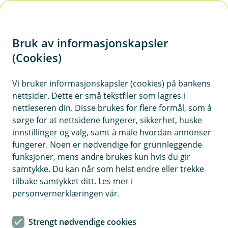
H
o
Bruk av informasjonskapsler
p
p
(Cookies)
i
Vi bruker informasjonskapsler (cookies) på bankens
nettsider. Dette er små tekstfiler som lagres i
n
nettleseren din. Disse brukes for flere formål, som å
n
sørge for at nettsidene fungerer, sikkerhet, huske
h
innstillinger og valg, samt å måle hvordan annonser
o
fungerer. Noen er nødvendige for grunnleggende
funksjoner, mens andre brukes kun hvis du gir
d
samtykke. Du kan når som helst endre eller trekke
e
tilbake samtykket ditt. Les mer i
t
personvernerklæringen vår.
Billån
Strengt nødvendige cookies