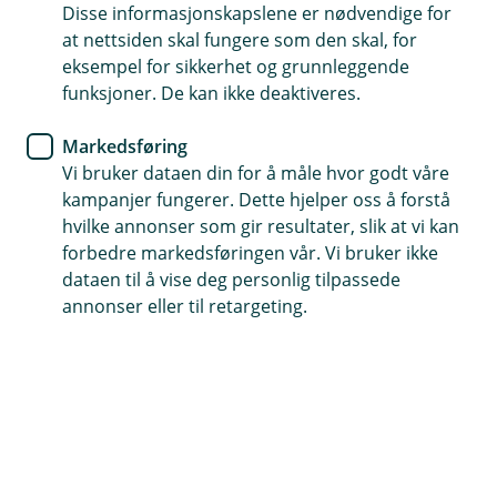
Disse informasjonskapslene er nødvendige for
For deg som ikke ønsker eller
at nettsiden skal fungere som den skal, for
kan håndtere ditt lån digitalt
eksempel for sikkerhet og grunnleggende
funksjoner. De kan ikke deaktiveres.
I et virvar av digitale banktjenester er det
Markedsføring
fremdeles slik at mye kan løses på «den gamle»,
Vi bruker dataen din for å måle hvor godt våre
analoge måten.
kampanjer fungerer. Dette hjelper oss å forstå
hvilke annonser som gir resultater, slik at vi kan
Analoge tjenester for deg som trenger det
forbedre markedsføringen vår. Vi bruker ikke
Vi vet at både samfunnet og bankenes produkter og
dataen til å vise deg personlig tilpassede
tjenester er i stadig endring, der det meste blir
annonser eller til retargeting.
digitalisert. Likevel er det ikke alle kunder som ønsker å
være heldigitale eller har mulighet til å håndtere sin
bankhverdag elektronisk på nett.
Er du en av dem som fremdeles liker å gjøre ting på
«den gamle» måten eller har behov for assistanse når
det kommer til bruk av digitale løsninger? Vi har samlet