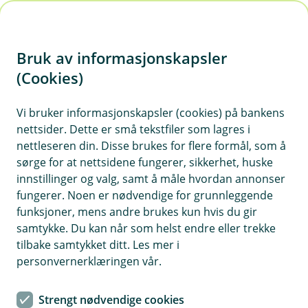
H
o
Bruk av informasjonskapsler
p
p
(Cookies)
i
Vi bruker informasjonskapsler (cookies) på bankens
nettsider. Dette er små tekstfiler som lagres i
n
nettleseren din. Disse brukes for flere formål, som å
n
sørge for at nettsidene fungerer, sikkerhet, huske
h
innstillinger og valg, samt å måle hvordan annonser
o
fungerer. Noen er nødvendige for grunnleggende
funksjoner, mens andre brukes kun hvis du gir
d
samtykke. Du kan når som helst endre eller trekke
e
tilbake samtykket ditt. Les mer i
t
personvernerklæringen vår.
Simen og Linn Marie Rørvik med sjarmtrollet Oscar på åtte
måneder. Foto: Johannes Unum
Strengt nødvendige cookies