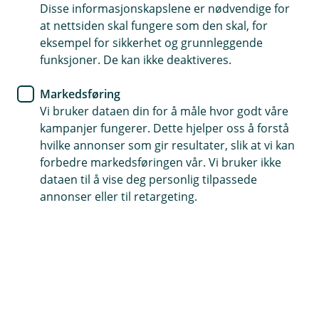
Disse informasjonskapslene er nødvendige for
Boliglån
at nettsiden skal fungere som den skal, for
eksempel for sikkerhet og grunnleggende
Stoler på sine faste rådgiver
funksjoner. De kan ikke deaktiveres.
Simen og Linn Marie Rørvik har brukt Marker og
Markedsføring
Eidsberg Sparebank i flere boligkjøp. Med
Vi bruker dataen din for å måle hvor godt våre
personlig oppfølging fra sin faste rådgiver føler
kampanjer fungerer. Dette hjelper oss å forstå
hvilke annonser som gir resultater, slik at vi kan
de seg trygge i store avgjørelser.
forbedre markedsføringen vår. Vi bruker ikke
dataen til å vise deg personlig tilpassede
– Hver gang vi har kjøpt og solgt har vår faste rådgiver
annonser eller til retargeting.
Anette støttet oss og gjort det hun kan for å hjelpe. Det
betyr mye å ha noen å stole på i så store avgjørelser,
forteller Simen Rørvik (36).
Han og kona Linn Marie Rørvik bor på Ekeberg i Oslo,
men han er fra Ørje og hun er fra Aremark og Mysen.
Sammen har de dattera Alma på fire år og Oscar på