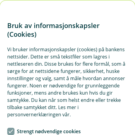
H
o
Bruk av informasjonskapsler
p
p
(Cookies)
i
Vi bruker informasjonskapsler (cookies) på bankens
nettsider. Dette er små tekstfiler som lagres i
n
nettleseren din. Disse brukes for flere formål, som å
n
sørge for at nettsidene fungerer, sikkerhet, huske
h
innstillinger og valg, samt å måle hvordan annonser
o
fungerer. Noen er nødvendige for grunnleggende
funksjoner, mens andre brukes kun hvis du gir
d
samtykke. Du kan når som helst endre eller trekke
e
tilbake samtykket ditt. Les mer i
t
personvernerklæringen vår.
Boliglån
Strengt nødvendige cookies