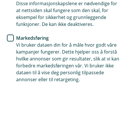
Disse informasjonskapslene er nødvendige for
Skal du selge boligen din?
at nettsiden skal fungere som den skal, for
eksempel for sikkerhet og grunnleggende
Å selge boligen din eller bytte bolig er en stor
funksjoner. De kan ikke deaktiveres.
beslutning med mange ting å tenke på. Her gir vi
deg noen tips og råd fra forberedelse til
Markedsføring
overtakelse.
Vi bruker dataen din for å måle hvor godt våre
kampanjer fungerer. Dette hjelper oss å forstå
Kjøpe ny bolig før du selger?
hvilke annonser som gir resultater, slik at vi kan
Det første du må vurdere er om du skal kjøpe ny bolig
forbedre markedsføringen vår. Vi bruker ikke
før du selger den gamle. Dette valget avhenger ofte av
dataen til å vise deg personlig tilpassede
markedssituasjonen og din personlige økonomiske
annonser eller til retargeting.
komfort.
Selge først:
Ved å selge din nåværende bolig først får du et
klart bilde av ditt økonomiske utgangspunkt for
neste kjøp. Risikoen er at du kan måtte finne
midlertidig bolig hvis du ikke finner din neste