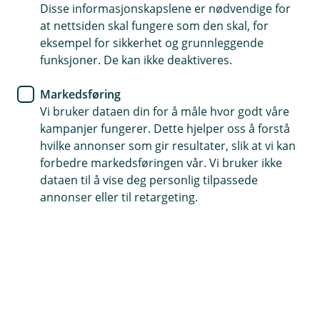
Forbrukslån
Disse informasjonskapslene er nødvendige for
at nettsiden skal fungere som den skal, for
Pusse opp? Spar penger på å
eksempel for sikkerhet og grunnleggende
funksjoner. De kan ikke deaktiveres.
velge riktig lån
Markedsføring
Det tar lang tid å finne perfekt parkett,
Vi bruker dataen din for å måle hvor godt våre
kjøkkenløsning og maling – men husk å bruke litt
kampanjer fungerer. Dette hjelper oss å forstå
tid på å velge riktig finansieringsløsning også. Du
hvilke annonser som gir resultater, slik at vi kan
kan nemlig gjøre lurt i å tenke deg om to ganger
forbedre markedsføringen vår. Vi bruker ikke
før du baker utgiftene inn i boliglånet.
dataen til å vise deg personlig tilpassede
annonser eller til retargeting.
Hjelp og kontakt
Book møte