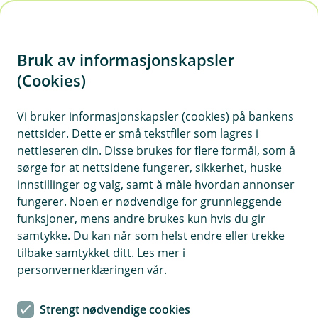
H
o
Bruk av informasjonskapsler
p
p
(Cookies)
i
Vi bruker informasjonskapsler (cookies) på bankens
nettsider. Dette er små tekstfiler som lagres i
n
nettleseren din. Disse brukes for flere formål, som å
n
sørge for at nettsidene fungerer, sikkerhet, huske
h
innstillinger og valg, samt å måle hvordan annonser
o
fungerer. Noen er nødvendige for grunnleggende
funksjoner, mens andre brukes kun hvis du gir
d
samtykke. Du kan når som helst endre eller trekke
e
tilbake samtykket ditt. Les mer i
t
personvernerklæringen vår.
En familie tar en pause mens de pusser opp huset sitt.
Strengt nødvendige cookies