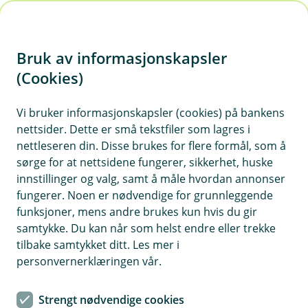
H
o
Bruk av informasjonskapsler
p
p
(Cookies)
Aksjesparekonto i barnets navn
i
Vi bruker informasjonskapsler (cookies) på bankens
Opprett disponert aksjesparekonto i barnets navn slik
nettsider. Dette er små tekstfiler som lagres i
at dere kan spare i aksjefond til barnet.
n
nettleseren din. Disse brukes for flere formål, som å
n
sørge for at nettsidene fungerer, sikkerhet, huske
h
innstillinger og valg, samt å måle hvordan annonser
o
fungerer. Noen er nødvendige for grunnleggende
funksjoner, mens andre brukes kun hvis du gir
d
samtykke. Du kan når som helst endre eller trekke
e
tilbake samtykket ditt. Les mer i
t
personvernerklæringen vår.
Strengt nødvendige cookies