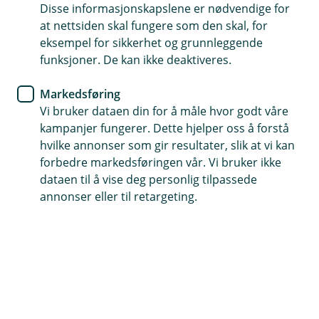
Disse informasjonskapslene er nødvendige for
at nettsiden skal fungere som den skal, for
eksempel for sikkerhet og grunnleggende
funksjoner. De kan ikke deaktiveres.
Markedsføring
Logg inn for å:
Vi bruker dataen din for å måle hvor godt våre
kampanjer fungerer. Dette hjelper oss å forstå
Opprette aksjesparekonto i barnets navn
hvilke annonser som gir resultater, slik at vi kan
forbedre markedsføringen vår. Vi bruker ikke
Se status på kontoopprettelse
dataen til å vise deg personlig tilpassede
Gi samtykke som medforelder
annonser eller til retargeting.
Logg inn
Kort fortalt om produktet