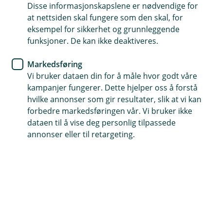
Eika Egenkapitalbevis hadde en avkastning på 3,09 % i
Disse informasjonskapslene er nødvendige for
juli, mens egenkapitalbevisindeksen steg 3,62 %. Hittil i
at nettsiden skal fungere som den skal, for
år er avkastningen 6,49 % for fondet og 4,14 % for
eksempel for sikkerhet og grunnleggende
egenkapitalbevisindeksen.
funksjoner. De kan ikke deaktiveres.
Resultatbidrag
Markedsføring
Sparebank Norge, Sparebank 1 Sør-Norge og
Vi bruker dataen din for å måle hvor godt våre
Sparebank 1 SMN var de største positive bidragsyterne
kampanjer fungerer. Dette hjelper oss å forstå
til avkastningen i juli, mens Sparebank 1 Østfold
hvilke annonser som gir resultater, slik at vi kan
Akershus og Pareto Bank var de største negative
forbedre markedsføringen vår. Vi bruker ikke
bidragsyterne til avkastningen siste måned.
dataen til å vise deg personlig tilpassede
annonser eller til retargeting.
Utsikter
Sparebankene er nå verdsatt litt over historisk
gjennomsnitt i forhold til bokførte verdier og estimert
inntjening. Netto renteinntekter har vært noe svakere i
år, men det forventes fortsatt en god lønnsomhet for
sparebankene fremover.