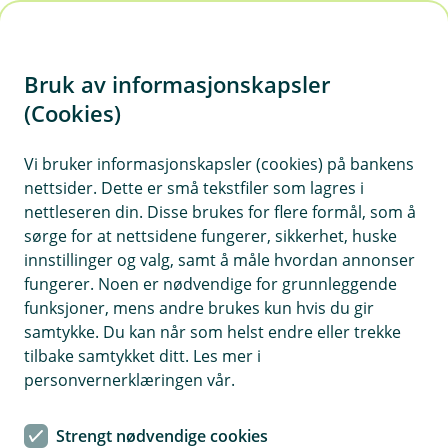
H
o
Bruk av informasjonskapsler
p
p
(Cookies)
Eika Egenkapitalbevis
i
Vi bruker informasjonskapsler (cookies) på bankens
Fondet er et aksjefond som hovedsakelig
nettsider. Dette er små tekstfiler som lagres i
n
investerer innen bank og finans i Norge og
nettleseren din. Disse brukes for flere formål, som å
n
Norden. Passer for deg som har tidshorisont på
sørge for at nettsidene fungerer, sikkerhet, huske
h
sparingen på minst 5 år.
innstillinger og valg, samt å måle hvordan annonser
o
fungerer. Noen er nødvendige for grunnleggende
funksjoner, mens andre brukes kun hvis du gir
d
samtykke. Du kan når som helst endre eller trekke
e
Månedsrapport for Eika
tilbake samtykket ditt. Les mer i
t
Egenkapitalbevis
personvernerklæringen vår.
Strengt nødvendige cookies