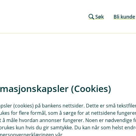
Søk
Bli kunde
rmasjonskapsler (Cookies)
sler (cookies) på bankens nettsider. Dette er små tekstfile
ukes for flere formål, som å sørge for at nettsidene fungerer
r du oss
Om Marker og Eidsb
samt å måle hvordan annonser fungerer. Noen er nødvendige 
Sparebank
rukes kun hvis du gir samtykke. Du kan når som helst endre 
sse
i personvernerklæringen vår.
50 Mysen
Org.nr: 937884494