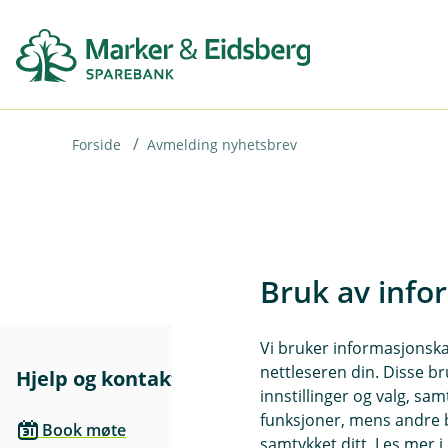
H
o
p
p
i
Forside
Avmelding nyhetsbrev
n
n
h
o
Bruk av info
d
e
Vi bruker informasjonskap
t
nettleseren din. Disse br
Hjelp og kontakt
Her finne
innstillinger og valg, 
funksjoner, mens andre b
Besøksadre
Book møte
samtykket ditt. Les mer 
Storgt 2, 18