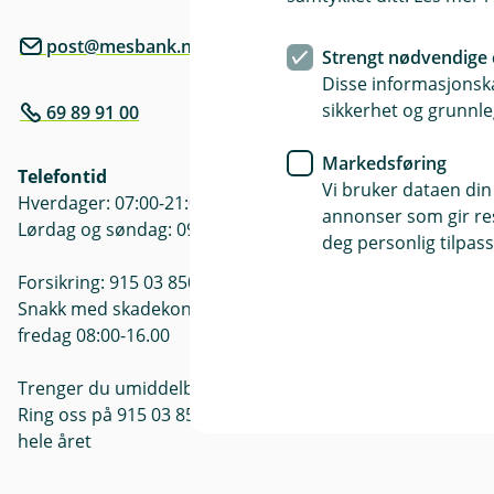
post@mesbank.no
Postadresse
Strengt nødvendige 
Pb 164, 185
Disse informasjonska
sikkerhet og grunnle
69 89 91 00
Åpningstide
Mandag - Fre
Markedsføring
Telefontid
Vi bruker dataen din
Hverdager: 07:00-21:00
annonser som gir resu
Lørdag og søndag: 09:00-21:00
deg personlig tilpass
Forsikring: 915 03 850
Snakk med skadekonsulent: mandag til
fredag 08:00-16.00
Trenger du umiddelbar hjelp?
Ring oss på 915 03 850 døgnet rundt,
hele året