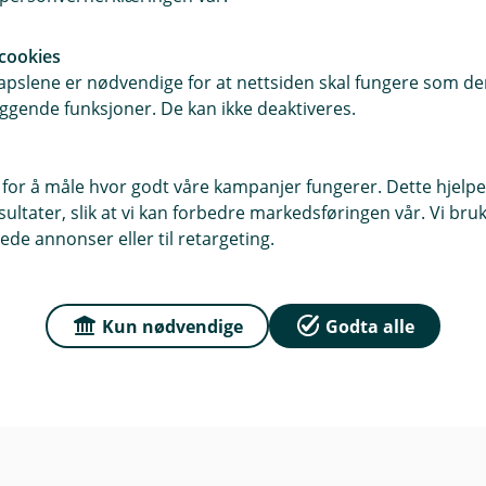
cookies
Om oss
1 Mysen
pslene er nødvendige for at nettsiden skal fungere som den
ggende funksjoner. De kan ikke deaktiveres.
r
Ledige stillinger
dag: 09:00 - 15:00
 for å måle hvor godt våre kampanjer fungerer. Dette hjelper
ltater, slik at vi kan forbedre markedsføringen vår. Vi bruke
ede annonser eller til retargeting.
Kun nødvendige
Godta alle