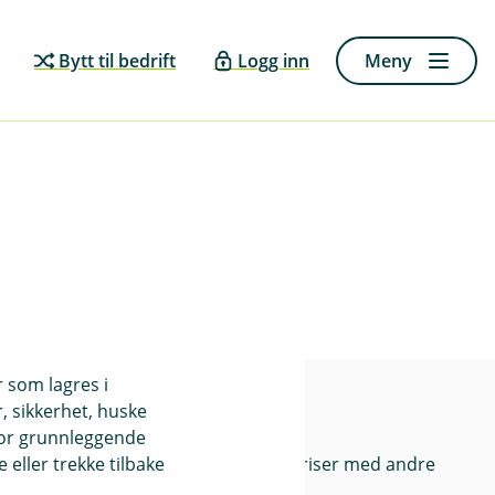
Dine samtykker
Bytt til bedrift
Logg inn
Meny
Signer dokumenter
r som lagres i
, sikkerhet, huske
erg
Priser
for grunnleggende
eller trekke tilbake
Sammenlign våre priser med andre
selskaper på