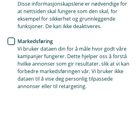
Disse informasjonskapslene er nødvendige for
Dekker tap av husleie ved skader
at nettsiden skal fungere som den skal, for
eksempel for sikkerhet og grunnleggende
Få hjelp 24 timer i døgnet
funksjoner. De kan ikke deaktiveres.
Dekker vannskade på grunn av utett våtrom eller utett
Markedsføring
tak
Vi bruker dataen din for å måle hvor godt våre
kampanjer fungerer. Dette hjelper oss å forstå
Kontakt meg om boligbyggforsikring
hvilke annonser som gir resultater, slik at vi kan
forbedre markedsføringen vår. Vi bruker ikke
dataen til å vise deg personlig tilpassede
Hva dekker sameiet og borettslagets
annonser eller til retargeting.
forsikring?
Dette er en forsikringspakke som er
skreddersydd for bygningene og driften i
boligselskap – enten det er et borettslag eller et
sameie.