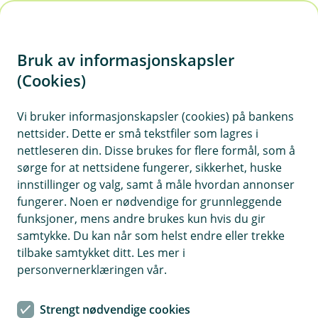
H
o
Bruk av informasjonskapsler
p
p
(Cookies)
i
Vi bruker informasjonskapsler (cookies) på bankens
nettsider. Dette er små tekstfiler som lagres i
n
nettleseren din. Disse brukes for flere formål, som å
n
sørge for at nettsidene fungerer, sikkerhet, huske
h
innstillinger og valg, samt å måle hvordan annonser
o
fungerer. Noen er nødvendige for grunnleggende
funksjoner, mens andre brukes kun hvis du gir
d
samtykke. Du kan når som helst endre eller trekke
e
tilbake samtykket ditt. Les mer i
t
personvernerklæringen vår.
Borettslag- og sameieforsikring
Strengt nødvendige cookies