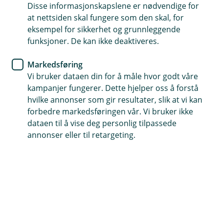
Disse informasjonskapslene er nødvendige for
at nettsiden skal fungere som den skal, for
69 89 91 00
eksempel for sikkerhet og grunnleggende
funksjoner. De kan ikke deaktiveres.
Telefontid
Markedsføring
Hverdager: 07:00-21:00
Vi bruker dataen din for å måle hvor godt våre
Lørdag og søndag: 09:00-21:00
kampanjer fungerer. Dette hjelper oss å forstå
hvilke annonser som gir resultater, slik at vi kan
Forsikring: 915 03 850
forbedre markedsføringen vår. Vi bruker ikke
Snakk med skadekonsulent: mandag til fredag 08:00-
dataen til å vise deg personlig tilpassede
16.00
annonser eller til retargeting.
Trenger du umiddelbar hjelp?
Ring oss på 915 03 850 døgnet rundt, hele året
Her finner du oss