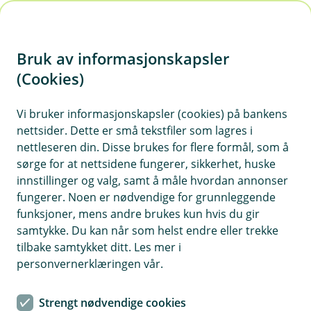
H
o
Bruk av informasjonskapsler
p
p
(Cookies)
Kontaktskjema | Bedrift
i
Vi bruker informasjonskapsler (cookies) på bankens
Fyll ut skjemaet under, så tar vi kontakt med deg.
nettsider. Dette er små tekstfiler som lagres i
n
nettleseren din. Disse brukes for flere formål, som å
n
sørge for at nettsidene fungerer, sikkerhet, huske
h
innstillinger og valg, samt å måle hvordan annonser
o
fungerer. Noen er nødvendige for grunnleggende
funksjoner, mens andre brukes kun hvis du gir
d
samtykke. Du kan når som helst endre eller trekke
Hjelp og kontakt
e
tilbake samtykket ditt. Les mer i
t
personvernerklæringen vår.
Book møte
Strengt nødvendige cookies
post@mesbank.no