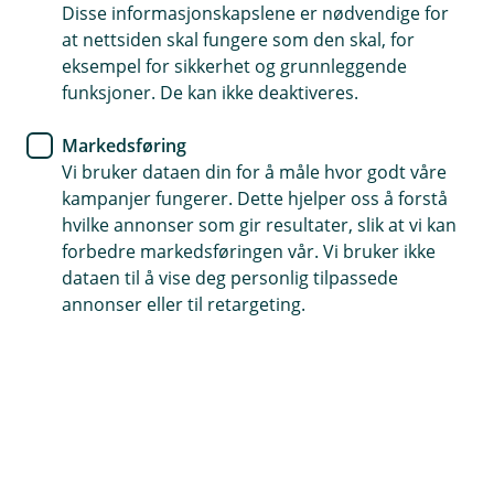
søker om lån, bruker betalingstjenester, besøker
Disse informasjonskapslene er nødvendige for
nettsiden vår, eller kontakter kundesenteret. Dette
at nettsiden skal fungere som den skal, for
gjelder både privatkunder og personer i bedrifter,
eksempel for sikkerhet og grunnleggende
organisasjoner eller foreninger.
funksjoner. De kan ikke deaktiveres.
Opplysninger fra tredjeparter
Markedsføring
Vi bruker dataen din for å måle hvor godt våre
Vi henter også opplysninger fra eksterne kilder for å
kampanjer fungerer. Dette hjelper oss å forstå
tilby tjenester, oppfylle lovkrav og sikre datakvalitet.
hvilke annonser som gir resultater, slik at vi kan
Disse kildene kan inkludere:
forbedre markedsføringen vår. Vi bruker ikke
Offentlige registre som Skatteetaten,
dataen til å vise deg personlig tilpassede
Folkeregisteret og Brønnøysundregistrene, samt
annonser eller til retargeting.
kriminalbekjempende myndigheter
Sanksjonslister og kredittopplysningsbyråer
Selskaper i Eika og Fremtind
Betalingstjenesteleverandører, banker og
butikker
Gjeldsregistre og offentlig tilgjengelige kilder