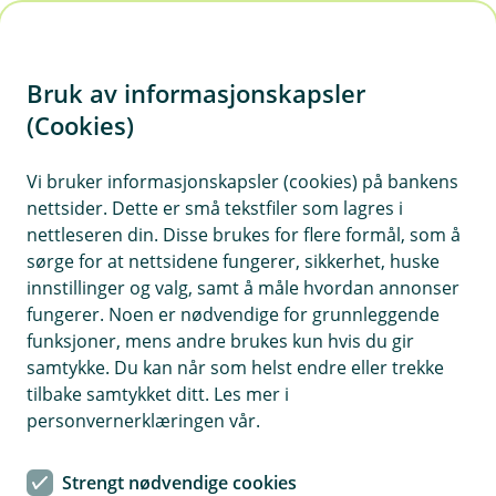
H
o
Bruk av informasjonskapsler
p
p
(Cookies)
i
Vis hjelpemeny
Vi bruker informasjonskapsler (cookies) på bankens
nettsider. Dette er små tekstfiler som lagres i
n
nettleseren din. Disse brukes for flere formål, som å
n
sørge for at nettsidene fungerer, sikkerhet, huske
Innhenting av personopplysninger
h
innstillinger og valg, samt å måle hvordan annonser
o
fungerer. Noen er nødvendige for grunnleggende
Vi samler inn personopplysninger både direkte
funksjoner, mens andre brukes kun hvis du gir
fra deg og gjennom eksterne kilder for å kunne
d
samtykke. Du kan når som helst endre eller trekke
tilby sikre og relevante tjenester.
e
tilbake samtykket ditt. Les mer i
t
personvernerklæringen vår.
Opplysninger fra deg
Vi behandler informasjon du gir oss når du blir kunde,
Strengt nødvendige cookies