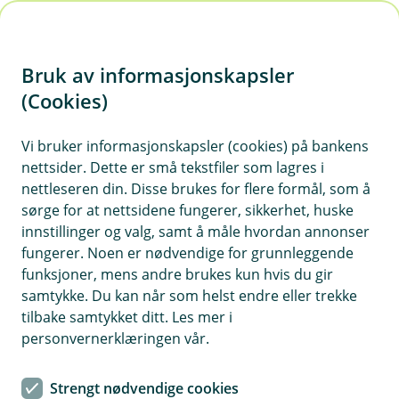
H
o
Bruk av informasjonskapsler
p
p
(Cookies)
i
Vis hjelpemeny
Vi bruker informasjonskapsler (cookies) på bankens
nettsider. Dette er små tekstfiler som lagres i
n
nettleseren din. Disse brukes for flere formål, som å
n
sørge for at nettsidene fungerer, sikkerhet, huske
Konto, betalingstjenester og lån
h
innstillinger og valg, samt å måle hvordan annonser
o
fungerer. Noen er nødvendige for grunnleggende
Hvorfor behandler vi opplysningene dine, og hva er
funksjoner, mens andre brukes kun hvis du gir
det lovlige grunnlaget?
d
samtykke. Du kan når som helst endre eller trekke
e
For at du skal ha et kundeforhold til banken trenger vi
tilbake samtykket ditt. Les mer i
t
å behandle personopplysningene dine. Denne
personvernerklæringen vår.
behandlingen gjøres med bakgrunn i avtale med deg
og vi er også underlagt lovkrav for lagring av
Strengt nødvendige cookies
opplysninger om deg.