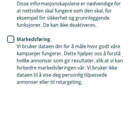
Disse informasjonskapslene er nødvendige for
at nettsiden skal fungere som den skal, for
Hvordan behandler vi personopplysninger?
eksempel for sikkerhet og grunnleggende
Vi behandler personopplysninger når du oppretter
funksjoner. De kan ikke deaktiveres.
konto, inngår avtale om betalingstjenester og får lån i
banken. Dette gjør vi for å gjøre lovpålagte
Markedsføring
vurderinger, tilby deg de kontoene og produktene du
Vi bruker dataen din for å måle hvor godt våre
ønsker samt behandle fakturaer, andre betalinger og
kampanjer fungerer. Dette hjelper oss å forstå
gjennomføre andre tjenester som du har tilknyttet
hvilke annonser som gir resultater, slik at vi kan
kontoen din. Vi henter opplysningene direkte fra deg,
forbedre markedsføringen vår. Vi bruker ikke
våre interne systemer, og andre offentlige registre.
dataen til å vise deg personlig tilpassede
annonser eller til retargeting.
Automatisk beslutning av lånesøknad
Søknader om boliglån som sendes inn via våre digitale
løsninger for lånesøknader, kan i enkelte tilfeller bli
besluttet automatisk. Dette innebærer at det er en
datamodell som tar avgjørelsen, uten at en av bankens
rådgivere har gjort en manuell vurdering av søknaden.